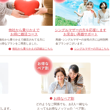
他社から乗りかえで
シングルマザーの方を応援します
お得に婚活コース
お見合い再婚サポート
他社から乗りかえで婚活されてる方に
再婚･シングルマザーの女性の方には特別料
お得なプランをご用意しました。
金プランがございます。
他社から乗りかえの詳細はこちら
シングルマザーの方はこちら
お得なペア割
。
どのようなご関係でも、お2人一緒なら
援します。
とってもお得なノッツェの「ペア割」