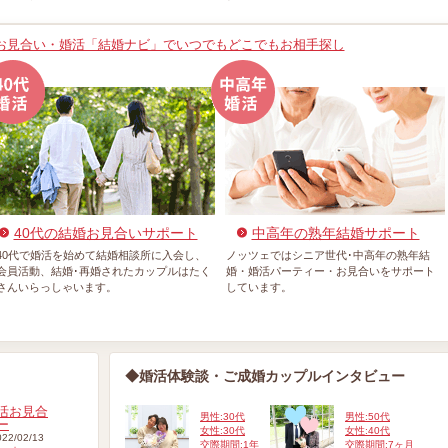
お見合い・婚活「結婚ナビ」でいつでもどこでもお相手探し
40代の結婚お見合いサポート
中高年の熟年結婚サポート
40代で婚活を始めて結婚相談所に入会し、
ノッツェではシニア世代･中高年の熟年結
会員活動、結婚･再婚されたカップルはたく
婚・婚活パーティー・お見合いをサポート
さんいらっしゃいます。
しています。
◆婚活体験談・ご成婚カップルインタビュー
男性:30代
男性:50代
女性:30代
女性:40代
022/02/13
交際期間:1年
交際期間:7ヶ月